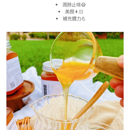
潤肺止咳
😷
美顏
👩🏻
補充體力
💪