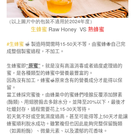
（以上圖片中的包裝不適用於2024年度）
生蜂蜜
Raw Honey VS
熟蜂蜜
#
生蜂蜜
🍯
製造時間需時
15-50
天不等，由蜜蜂
🐝
自己完
成整個製蜜過程，不加工。
生蜂蜜即
“原蜜”
，就是沒有高溫消毒或者過度處理過的
蜜，是各種類型的蜂蜜中營養最豐富的。
因為沒有加工，蜂蜜
🍯
原來含有的營養成分才能得以保
留。
當工蜂採完蜜後，由蜂巢中的蜜蜂們唾腺反覆添加酵素
(
酶類
)
、用翅膀搧去多餘水分，並降至
20%
以下，最後才
吐蠟封存，過程需要花上
15-30
天等待。
若天氣不好或空氣濕度過高，甚至可能得等上
50
天才能讓
蜂蜜順利脫水成功。雖繁複但也因此能夠完整保留酶類
（如澱粉酶）、微量元素、以及濃郁的花香味。