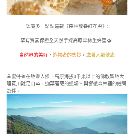
認識多一點點這款《森林放養紅花蜜》
:
罕有質素保證全天然手採高原森林生蜂蜜
🍯!!
自然界的美好
，
造物者的奧妙
，
滋養人類健康
🐝
蜜蜂
🐝
在地靈人傑，高原海拔
3
千米以上的佛教聖地大
理賓川雞足山
⛰️
，迦葉菩薩的道場。與響徹森林裡的鐘聲
為伴。