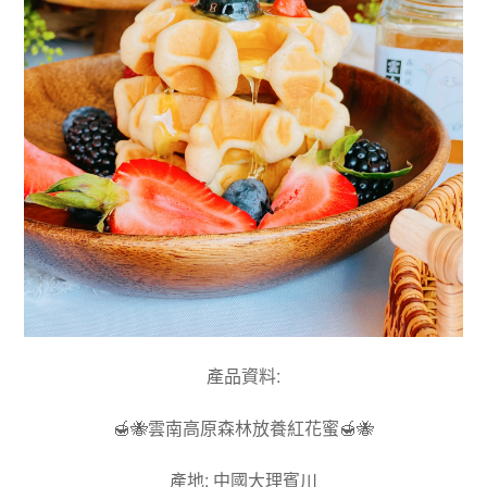
產品資料
:
🍯🐝
雲南高原森林放養紅花蜜
🍯🐝
產地
:
中國大理賓川