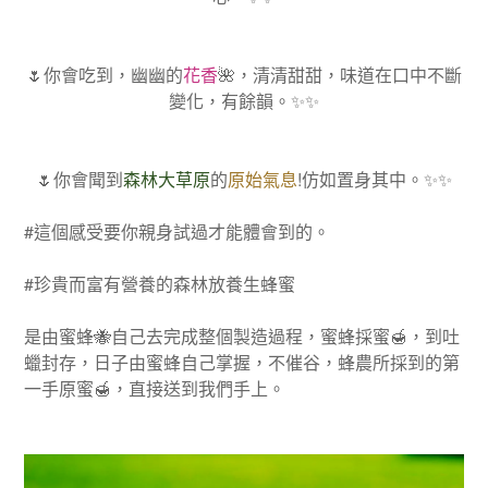
🌷
你會吃到，幽幽的
花香
🌺
，清清甜甜，味道在口中不斷
變化，有餘韻。
✨✨
🌷
你會聞到
森林大草原
的
原始氣息
!
仿如置身其中。
✨✨
#
這個感受要你親身試過才能體會到的。
#
珍貴而富有營養的森林放養生蜂蜜
是由蜜蜂
🐝
自己去完成整個製造過程，蜜蜂採蜜
🍯
，到吐
蠟封存，日子由蜜蜂自己掌握，不催谷，蜂農所採到的第
一手原蜜
🍯
，直接送到我們手上。