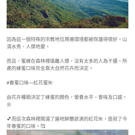
因為這一個特殊的宗教地位周邊環境都被保護得很好，山
清水秀，人傑地靈。
而且，蜜蜂在森林裡遠離人煙，沒有太多的人為干擾，所
產的蜂蜜口味完全靠大自然花卉而決定。
#
春蜜口味—紅花蜜
🌺
由花卉種類決定了蜂蜜的顏色，營養水平，香味及口感。
🌼
💕
而這次森林裡開滿了遍地鮮艷欲滴的紅花
🌺
，造就了今
年春蜜的口味。
🥰