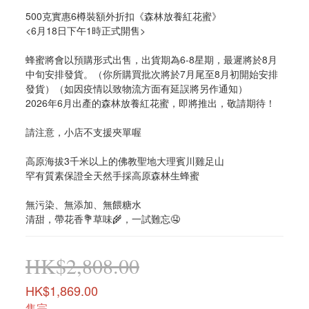
500克實惠6樽裝額外折扣《森林放養紅花蜜》
<6月18日下午1時正式開售>
蜂蜜將會以預購形式出售，出貨期為6-8星期，最遲將於8月
中旬安排發貨。（你所購買批次將於7月尾至8月初開始安排
發貨）（如因疫情以致物流方面有延誤將另作通知）
2026年6月出產的森林放養紅花蜜，即將推出，敬請期待！
請注意，小店不支援夾單喔
高原海拔3千米以上的佛教聖地大理賓川雞足山
罕有質素保證全天然手採高原森林生蜂蜜
無污染、無添加、無餵糖水
清甜，帶花香💐草味🌾，一試難忘🤤
HK$2,808.00
HK$1,869.00
售完