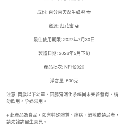
成份
:
百分百天然生蜂蜜
🐝
蜜源
:
紅花蜜
🍯
最佳使用期限
: 2027
年
7
月
30
日
製造日期
: 2026
年5
月下旬
產品批次
: NFH2026
淨含量
: 500
克
注意
:
兩歲以下幼童，因腸胃消化系統尚未完善發育，請
勿飲用。孕婦忌用。
※
此產品為食品，如有
特殊體質
、
疾病
、
過敏
或
禁忌者
，
請先諮詢醫生意見。