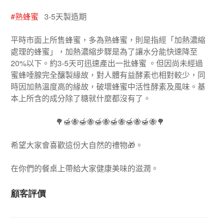
#
熟蜂蜜
3-5
天製造期
平時市面上所售蜂蜜，多為熟蜂蜜，則是指經「加熱濃縮
處理的蜂蜜」，加熱濃縮步驟是為了讓水分能快速降至
20%
以下。約
3-5
天可迅速產出一批蜂蜜
。但因尚未經過
蜜蜂唾腺完全釀製緣故，對人體有益酵素也相對較少，同
時因加熱溫度高的緣故，破壞蜂蜜中活性酵素及風味。基
本上所含的成分除了糖就什麼都沒有了。
🌳🍯🐝🍯🐝🍯🐝🍯🐝🍯🐝🍯🐝🌳
希望大家會喜歡這份大自然的禮物
🎁
。
在你們的餐桌上帶給大家健康美味的滋潤。
顧客評價