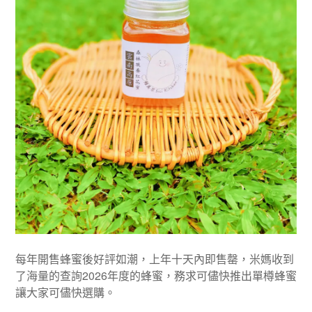
每年開售蜂蜜後好評如潮，上年十天內即售罄，米媽收到
了海量的查詢2026年度的蜂蜜，務求可儘快推出單樽蜂蜜
讓大家可儘快選購。