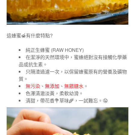
這蜂蜜
🍯
有什麼特點
?
純正生蜂蜜
(RAW HONEY)
在潔淨的天然環境中，蜜蜂絕對沒有接觸化學藥
品或抗生素。
只隔渣過濾一次，以保留蜂蜜原有的營養及礦物
質。
無污染
、
無添加
、
無餵糖水
。
色澤清澈淡黃，柔軟幼滑。
清甜，帶花香
💐
草味
🌾
，一試難忘。
🤤