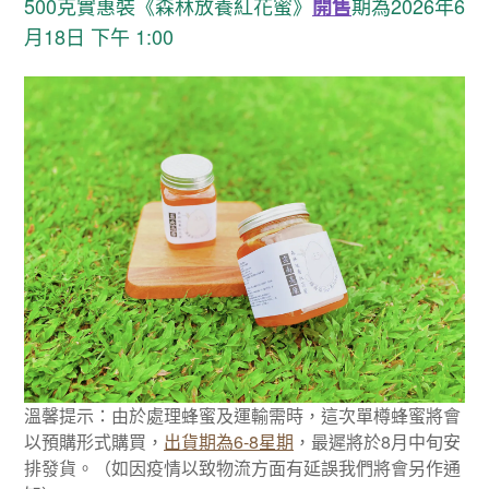
5
00
克實惠裝《森林放養紅花蜜》
期為2026年6
開售
月18日
下午 1:00
溫馨提示：由於處理蜂蜜及運輸需時，這次單樽蜂蜜將會
以預購形式購買，
出貨期為
6-8
星期
，最遲將於8
月中旬安
排發貨。（如因疫情以致物流方面有延誤我們將會另作通