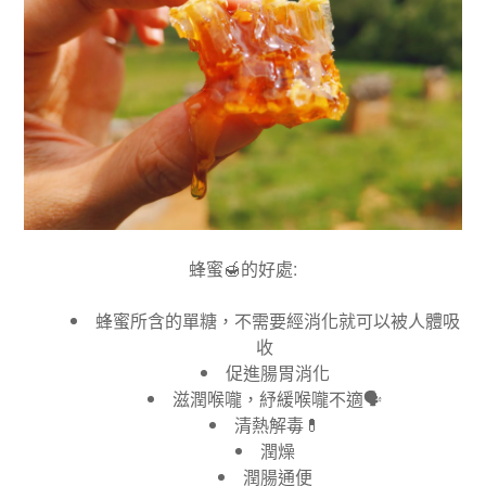
蜂蜜
🍯
的好處
:
蜂蜜所含的單糖，不需要經消化就可以被人體吸
收
促進腸胃消化
滋潤喉嚨，紓緩喉嚨不適
🗣
清熱解毒
💊
潤燥
潤腸通便