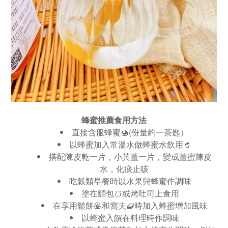
蜂蜜推薦食用方法
直接含服蜂蜜🍯(份量約一茶匙）
以蜂蜜加入常溫水做蜂蜜水飲用🥤
搭配陳皮乾一片，小黃薑一片，變成薑蜜陳皮
水，化痰止咳
吃穀類早餐時以水果與蜂蜜作調味
塗在麵包🍞或烤吐司上食用
在享用鬆餅🥞和窩夫🧇時加入蜂蜜增加風味
以蜂蜜入饌在料理時作調味