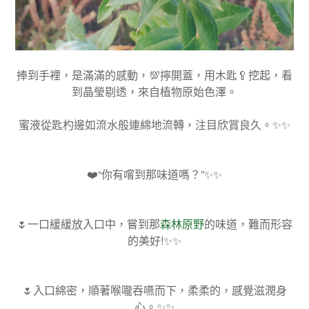
捧到手裡，是滿滿的感動，
💯
擰開蓋，用木匙
🥄
挖起，看
到晶瑩剔透，來自植物原始色澤。
蜜液從匙杓邊如流水般連綿地流轉，注目欣賞良久。
✨✨
❤️“
你有嚐到那味道嗎？”
✨✨
🌷
一口緩緩放入口中，嘗到那
森林原野
的味道，難而形容
的美好
!✨✨
🌷
入口綿密，順著喉嚨吞嚥而下，柔柔的，感覺滋潤身
心。
✨✨