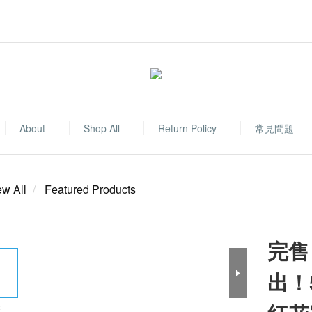
About
Shop All
Return Policy
常見問題
ew All
Featured Products
完售
出！
E