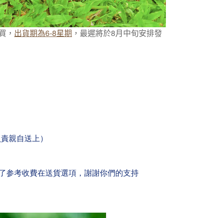
買，
出貨期為
6-8
星期
，最遲將於8
月中旬安排發
負責親自送上）
了参考收費在送貨選項，謝謝你們的支持