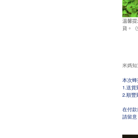
溫馨提
貨。（
米媽知
本次蜂
1.送
2.順
在付款
請留意