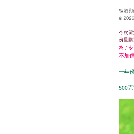
經過與
到20
今次留
份量購
為了令
不加
一年份
5
00
克