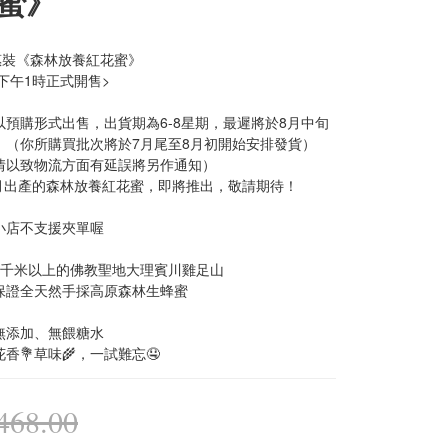
蜜》
實惠裝《森林放養紅花蜜》
日下午1時正式開售>
以預購形式出售，出貨期為6-8星期，最遲將於8月中旬
。（你所購買批次將於7月尾至8月初開始安排發貨）
情以致物流方面有延誤將另作通知）
年6月出產的森林放養紅花蜜，即將推出，敬請期待！
小店不支援夾單喔
3千米以上的佛教聖地大理賓川雞足山
保證全天然手採高原森林生蜂蜜
無添加、無餵糖水
香💐草味🌾，一試難忘🤤
68.00