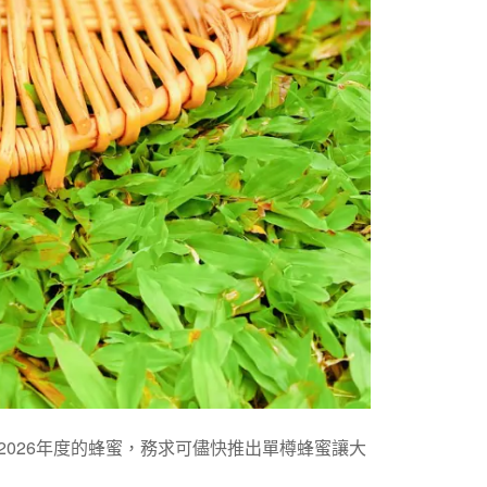
026年度的蜂蜜，務求可儘快推出單樽蜂蜜讓大