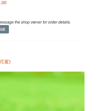
.00
essage the shop owner for order details.
AGE
花蜜》