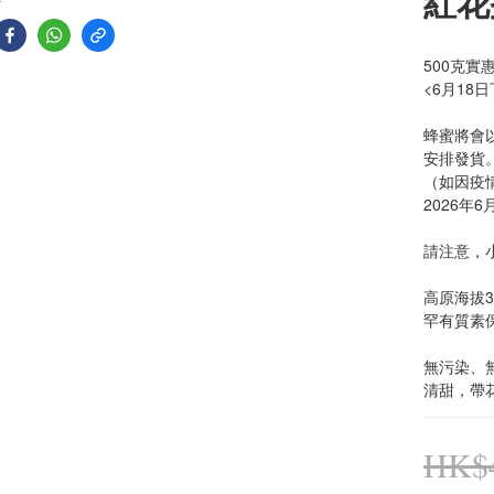
紅花
500克
<6月18
蜂蜜將會
安排發貨
（如因疫
2026
請注意，
高原海拔
罕有質素
無污染、
清甜，帶花
HK$4