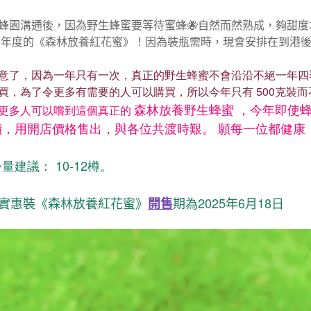
蜂園溝通後，因為野生蜂蜜要等待蜜蜂🐝自然而然熟成，夠甜
26年度的《森林放養紅花蜜》！因為裝瓶需時，現會安排在到港
意了，因為一年只有一次，真正的野生蜂蜜不會沿沿不絕一年四
買，為了令更多有需要的人可以購買，所以今年只有 500克裝而不
森林放養野生蜂蜜 ，今年即使
更多人可以嚐到這個真正的
價，用開店價格售出，與各位共渡時艱。 願每一位都健康
量建議： 10-12樽。
實惠裝《森林放養紅花蜜》
期為2025年6月18日
開售