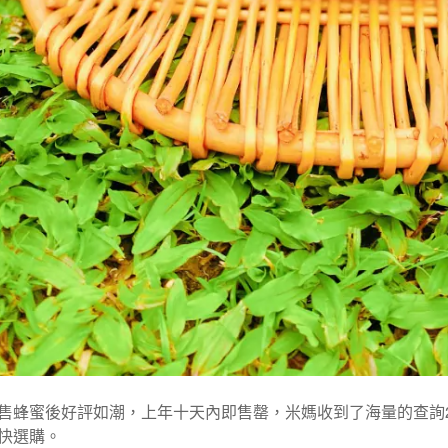
售蜂蜜後好評如潮，上年十天內即售罄，米媽收到了海量的查詢2
快選購。